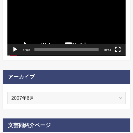
プ
レ
ー
ヤ
ー
00:00
18:41
アーカイブ
ア
ー
カ
イ
ブ
文芸同紹介ページ