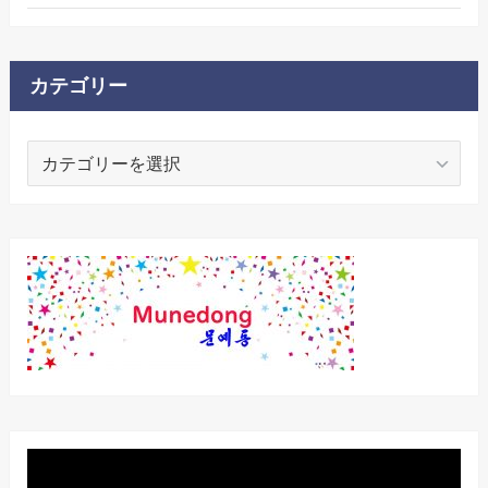
カテゴリー
カ
テ
ゴ
リ
ー
動
画