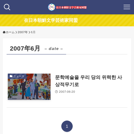
在日本朝鮮文学芸術家同盟
ホーム
2007年
6月
2007年6月
– date –
문학예술을 우리 당의 위력한 사
ニュース
상적무기로
2007-06-20
1