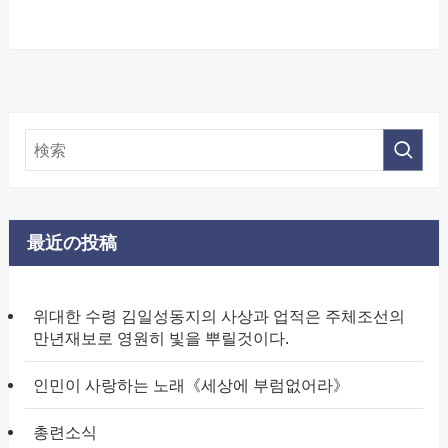
最近の投稿
위대한 수령 김일성동지의 사상과 업적은 주체조선의
만년재보로 영원히 빛을 뿌릴것이다.
인민이 사랑하는 노래《세상에 부럼없어라》
총련소식