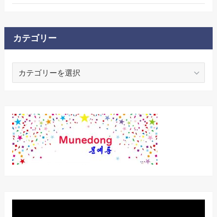
カテゴリー
カ
テ
ゴ
リ
ー
動
画