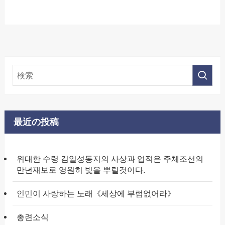
最近の投稿
위대한 수령 김일성동지의 사상과 업적은 주체조선의
만년재보로 영원히 빛을 뿌릴것이다.
인민이 사랑하는 노래《세상에 부럼없어라》
총련소식