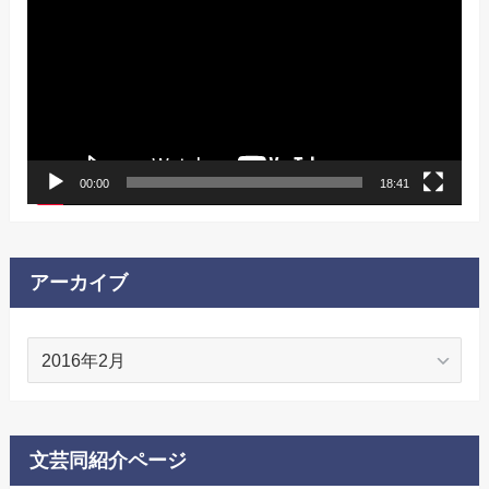
プ
レ
ー
ヤ
ー
00:00
18:41
アーカイブ
ア
ー
カ
イ
ブ
文芸同紹介ページ