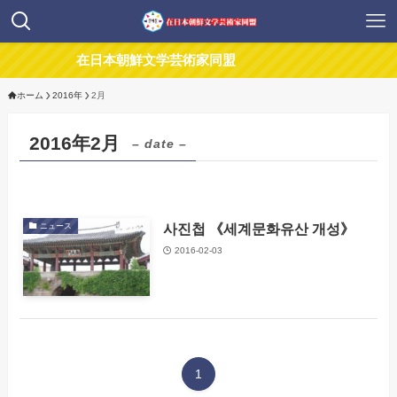
在日本朝鮮文学芸術家同盟
ホーム
2016年
2月
2016年2月
– date –
사진첩 《세계문화유산 개성》
ニュース
2016-02-03
1